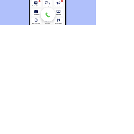
Agenda – É uma agenda digital que
funciona como facilitadora na
comunicação entre o colégio e
alunos/responsáveis. Aqui você encontra
recados, datas de provas, grade de
horários, boletim, canais de
atendimentos para conversar com a
Equipe Ferreira Prado, etc.
Entre em contato